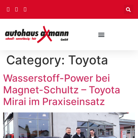
Category:
Toyota
Wasserstoff-Power bei
Magnet-Schultz – Toyota
Mirai im Praxiseinsatz